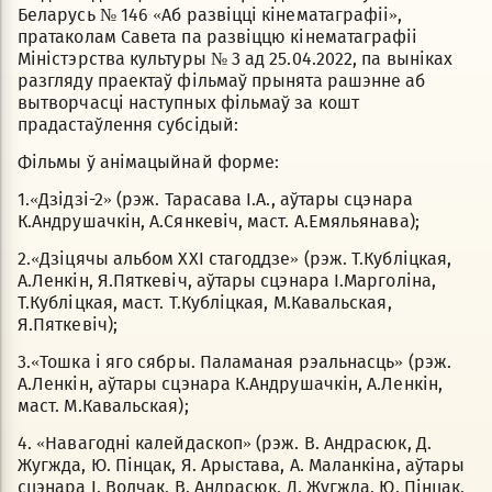
Беларусь № 146 «Аб развіцці кінематаграфіі»,
пратаколам Савета па развіццю кінематаграфіі
Міністэрства культуры № 3 ад 25.04.2022, па выніках
разгляду праектаў фільмаў прынята рашэнне аб
вытворчасці наступных фільмаў за кошт
прадастаўлення субсідый:
Фільмы ў анімацыйнай форме:
1.«Дзідзі-2» (рэж. Тарасава І.А., аўтары сцэнара
К.Андрушачкін, А.Сянкевіч, маст. А.Емяльянава);
2.«Дзіцячы альбом XXI стагоддзе» (рэж. Т.Кубліцкая,
А.Ленкін, Я.Пяткевіч, аўтары сцэнара І.Марголіна,
Т.Кубліцкая, маст. Т.Кубліцкая, М.Кавальская,
Я.Пяткевіч);
3.«Тошка і яго сябры. Паламаная рэальнасць» (рэж.
А.Ленкін, аўтары сцэнара К.Андрушачкін, А.Ленкін,
маст. М.Кавальская);
4. «Навагодні калейдаскоп» (рэж. В. Андрасюк, Д.
Жугжда, Ю. Пінцак, Я. Арыстава, А. Маланкіна, аўтары
сцэнара І. Волчак, В. Андрасюк, Д. Жугжда, Ю. Пінцак,