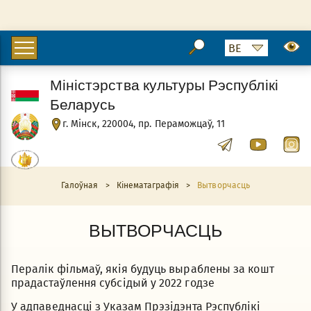
Міністэрства культуры Рэспублікі
Беларусь
г. Мінск, 220004, пр. Пераможцаў, 11
Галоўная
>
Кінематаграфія
>
Вытворчасць
ВЫТВОРЧАСЦЬ
Пералік фільмаў, якія будуць выраблены за кошт
прадастаўлення субсідый у 2022 годзе
У адпаведнасці з Указам Прэзідэнта Рэспублікі