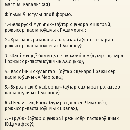
маст. М. Кавальская).
Фільмы ў негульнявой форме:
1.«Беларускі мультык» (аўтар сцэнара Р.Шаграй,
рэжысёр-пастаноўшчык Г.Адамовіч);
2.«Краіна выратаванага волата» (аўтар сцэнара і
рэжысёр-пастаноўшчык І.Бышнёў);
3. «Калі жыццё бяжыць не па каляіне» (аўтар сцэнара
і рэжысёр-пастаноўшчык А.Сецько);
4.«Касмічны скульптар» (аўтар сцэнара і рэжысёр-
пастаноўшчык А.Маркава);
5.«Бярэзінскі біясферны» (аўтар сцэнара і рэжысёр-
пастаноўшчык І.Бышнёў);
6.«Пчала – ад Бога» (аўтар сцэнара Р.Гамзовіч,
рэжысёр-пастаноўшчык І.Валах);
7. «Труба» (аўтар сцэнара і рэжысёр-пастаноўшчык
Ю.Цімафееў);