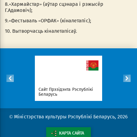
8.«Хармайстар» (аўтар сцэнара і рэжысёр
Г.Адамовіч);
9.«Фестываль «ОРФАК» (кіналетапіс);
10. Вытворчасць кіналетапісаў.
с
Сайт Прэзідэнта Рэспублікі
Савет Міні
эрыялаў
Беларусь
Беларусь
© Міністэрства культуры Рэспублікі Беларусь, 2026
КАРТА САЙТА