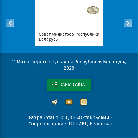
Республики
Совет Министров Республики
Национал
Беларусь
портал Ре
© Министерство культуры Республики Беларусь,
2026
КАРТА САЙТА
Разработано: © ЦВР «Октябрьский»
Сопровождение: ГП «ИВЦ Белстата»